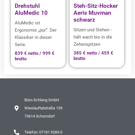
Drehstuhl
Steh-Sitz-Hocker
AluMedic 10
Aeris Muvman
schwarz
AluMedic ist
Sitzen und Stehen -
Ergonomie „pur“. Der
hält wach bis in die
Klassiker in dieser
Zehenspitzen
Serie.
385 € netto / 459 €
839 € netto / 999 €
brutto
brutto
Büro-Schlang GmbH
Wieslauftalstraße 139
73614 Schorndorf
Telefon: 07181 9285-0