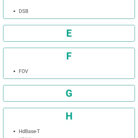
DSB
E
F
FOV
G
H
HdBase-T