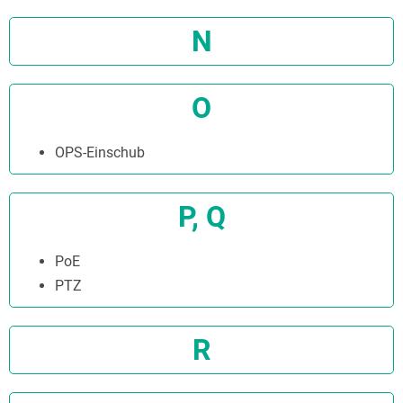
N
O
OPS-Einschub
P, Q
PoE
PTZ
R