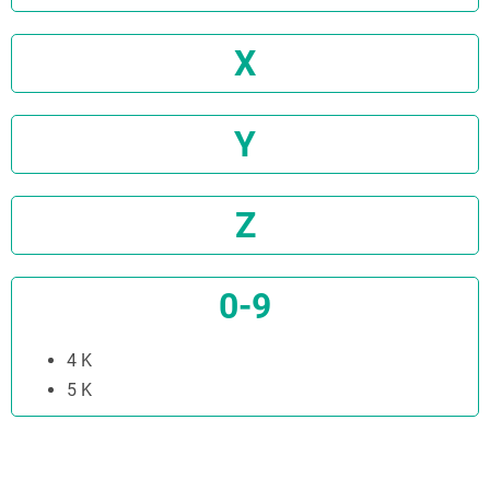
X
Y
Z
0-9
4 K
5 K