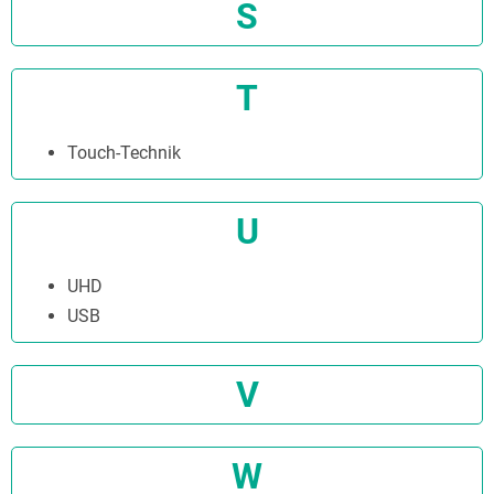
S
T
Touch-Technik
U
UHD
USB
V
W