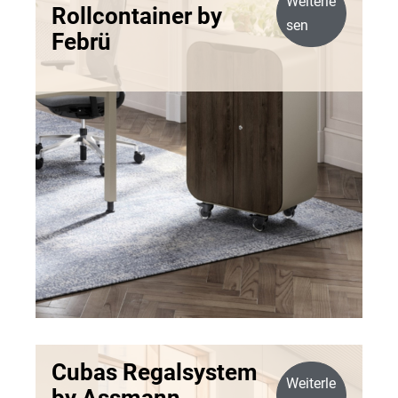
Weiterle
Rollcontainer by
sen
Febrü
Cubas Regalsystem
Weiterle
by Assmann