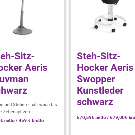
eh-Sitz-
Steh-Sitz-
ocker Aeris
Hocker Aeris
uvman
Swopper
chwarz
Kunstleder
schwarz
en und Stehen - hält wach bis
ie Zehenspitzen
570,59€ netto / 679,00€ bru
€ netto / 459 € brutto