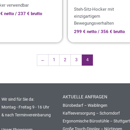
ker verwendbar
Steh-Sitz-Hocker mit
€ netto / 237 € brutto
einzigartigem
Bewegungsverhalten
299 € netto / 356 € brutto
←
1
2
3
4
AKTUELLE ANFRAGEN
Wir sind für Sie da:
Bürobedarf – Waiblingen
Montag - Freitag 9 - 16 Uhr
Kaffeeversorgung – Schorndorf
& nach Terminvereinbarung
Ergonomische Bürostühle – Stuttgart
Große Touch-Display – Nürtingen
Unser Showroom