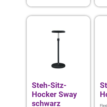
Steh-Sitz-
St
Hocker Sway
H
schwarz
Flex